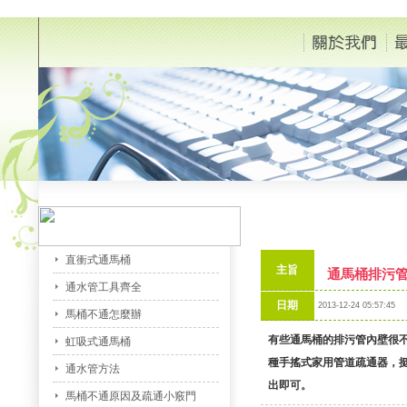
直衝式通馬桶
主旨
通馬桶排污
通水管工具齊全
日期
2013-12-24 05:57:45
馬桶不通怎麼辦
有些
通馬桶
的排污管內壁很
虹吸式通馬桶
種手搖式家用管道疏通器，
通水管方法
出即可。
馬桶不通原因及疏通小竅門