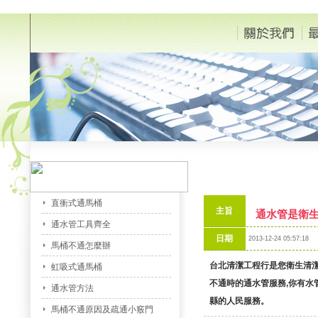
直衝式通馬桶
主旨
通水管是衛
通水管工具齊全
日期
2013-12-24 05:57:18
馬桶不通怎麼辦
台北清潔工程行是您衛生清
虹吸式通馬桶
不通時的通水管服務,你有
通水管方法
縣的人民服務。
馬桶不通原因及疏通小竅門